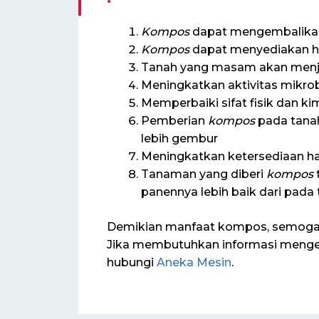
Kompos
dapat mengembalikan
Kompos
dapat menyediakan h
Tanah yang masam akan menjadi
Meningkatkan aktivitas mikro
Memperbaiki sifat fisik dan ki
Pemberian
kompos
pada tana
lebih gembur
Meningkatkan ketersediaan ha
Tanaman yang diberi
kompos
t
panennya lebih baik dari pada
Demikian manfaat kompos, semoga u
Jika membutuhkan informasi menge
hubungi
Aneka Mesin
.