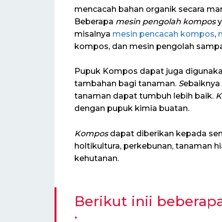
mencacah bahan organik secara man
Beberapa
mesin pengolah kompos
y
misalnya
mesin pencacah kompos
,
kompos, dan mesin pengolah sampah
Pupuk Kompos dapat juga digunakan
tambahan bagi tanaman.
S
ebaiknya 
tanaman dapat tumbuh lebih baik.
K
dengan pupuk kimia buatan.
Kompos
dapat diberikan kepada sem
holtikultura, perkebunan, tanaman 
kehutanan.
Berikut inii bebera
: