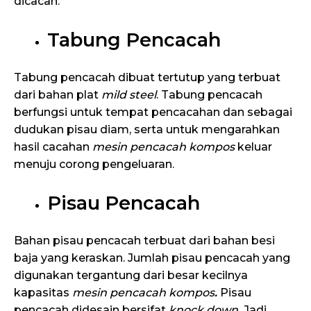
dicacah.
Tabung Pencacah
Tabung pencacah dibuat tertutup yang terbuat
dari bahan plat
mild steel
. Tabung pencacah
berfungsi untuk tempat pencacahan dan sebagai
dudukan pisau diam, serta untuk mengarahkan
hasil cacahan
mesin pencacah kompos
keluar
menuju corong pengeluaran.
Pisau Pencacah
Bahan pisau pencacah terbuat dari bahan besi
baja yang keraskan. Jumlah pisau pencacah yang
digunakan tergantung dari besar kecilnya
kapasitas
mesin pencacah kompos
.
Pisau
pencacah didesain bersifat
knock down.
Jadi