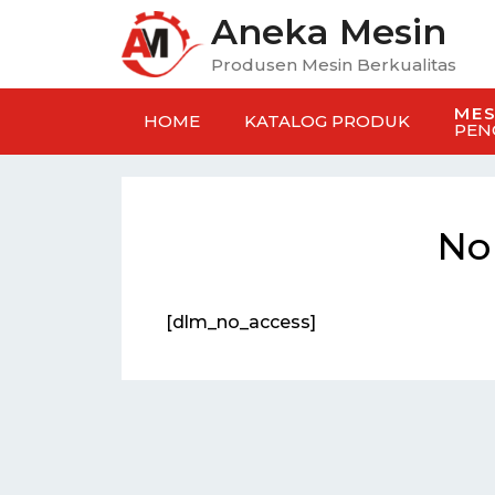
Aneka Mesin
Produsen Mesin Berkualitas
MES
HOME
KATALOG PRODUK
PEN
No
[dlm_no_access]