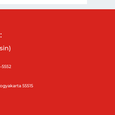
:
sin)
5-5552
Yogyakarta 55515