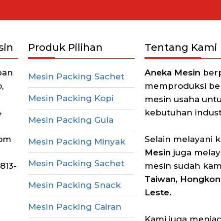
sin
Produk Pilihan
Tentang Kami
pan
Aneka Mesin
berp
Mesin Packing Sachet
,
memproduksi berb
Mesin Packing Kopi
mesin usaha unt
4
kebutuhan industr
Mesin Packing Gula
com
Selain melayani 
Mesin Packing Minyak
Mesin
juga melay
Mesin Packing Sachet
813-
mesin sudah kam
Taiwan, Hongkong
Mesin Packing Snack
Leste.
Mesin Packing Cairan
Kami juga menjadi