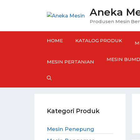
Langsung
Aneka Me
ke
isi
Produsen Mesin Ber
HOME
KATALOG PRODUK
M
MESIN BUMD
MESIN
PERTANIAN
Kategori Produk
Mesin Penepung