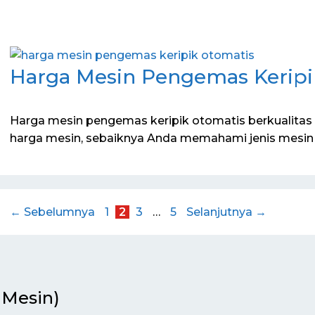
Harga Mesin Pengemas Keripi
Harga mesin pengemas keripik otomatis berkualita
harga mesin, sebaiknya Anda memahami jenis mesin 
Halaman
Halaman
Halaman
Halaman
←
Sebelumnya
1
2
3
…
5
Selanjutnya
→
 Mesin)