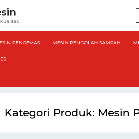
sin
C
u
kualitas
ESIN
PENGEMAS
MESIN
PENGOLAH SAMPAH
M
ES
Kategori Produk:
Mesin 