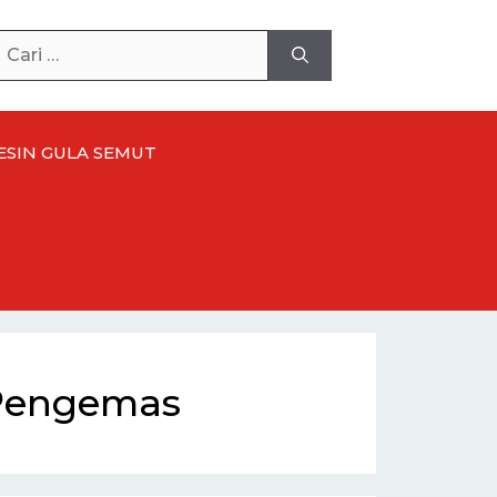
ari
ntuk:
ESIN
GULA SEMUT
Pengemas