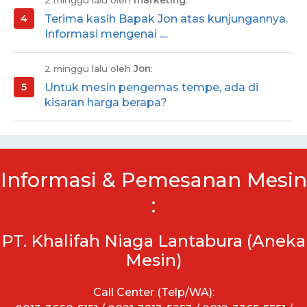
2 minggu lalu oleh
marketing
:
Terima kasih Bapak Jon atas kunjungannya.
Informasi mengenai ....
2 minggu lalu oleh
Jon
:
Untuk mesin pengemas tempe, ada di
kisaran harga berapa?
Informasi & Pemesanan Mesin
:
PT. Khalifah Niaga Lantabura (Aneka
Mesin)
Call Center (Telp/WA):