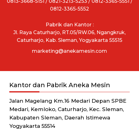
0813-3668-5151 / 0821-3213-5253 / 0812-3365-5551 /
0812-3365-5552
Pabrik dan Kantor :
Jl. Raya Caturharjo, RT.05/RW.06, Ngangkruk,
Caturharjo, Kab. Sleman, Yogyakarta 55515
marketing@anekamesin.com
Kantor dan Pabrik Aneka Mesin
Jalan Magelang Km.16 Medari Depan SPBE
Medari, Kemloko, Caturharjo, Kec. Sleman,
Kabupaten Sleman, Daerah Istimewa
Yogyakarta 55514