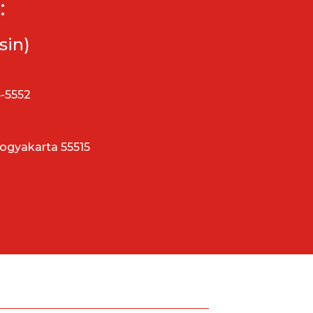
:
sin)
5-5552
Yogyakarta 55515