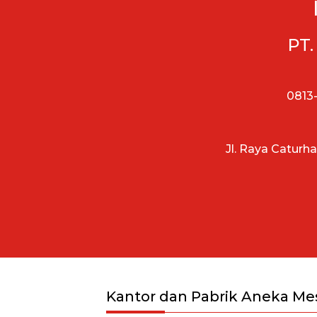
PT.
0813-
Jl. Raya Caturh
Kantor dan Pabrik Aneka Me