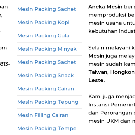
pan
Aneka Mesin
berp
Mesin Packing Sachet
,
memproduksi berb
Mesin Packing Kopi
mesin usaha unt
4
kebutuhan industr
Mesin Packing Gula
com
Selain melayani 
Mesin Packing Minyak
Mesin
juga melay
Mesin Packing Sachet
813-
mesin sudah kam
Taiwan, Hongkong
Mesin Packing Snack
Leste.
Mesin Packing Cairan
Kami juga menjadi
Mesin Packing Tepung
Instansi Pemerin
dan Perorangan 
Mesin Filling Cairan
mesin UKM dan me
Mesin Packing Tempe