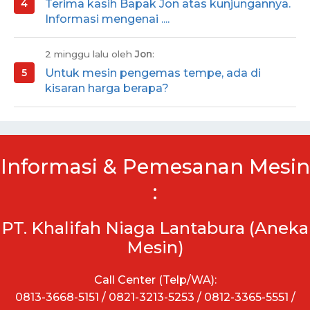
Terima kasih Bapak Jon atas kunjungannya.
Informasi mengenai ....
2 minggu lalu oleh
Jon
:
Untuk mesin pengemas tempe, ada di
kisaran harga berapa?
Informasi & Pemesanan Mesin
:
PT. Khalifah Niaga Lantabura (Aneka
Mesin)
Call Center (Telp/WA):
0813-3668-5151 / 0821-3213-5253 / 0812-3365-5551 /