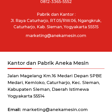
0812-3365-5552
Pabrik dan Kantor :
Jl. Raya Caturharjo, RT.05/RW.06, Ngangkruk,
Caturharjo, Kab. Sleman, Yogyakarta 55515
marketing@anekamesin.com
Kantor dan Pabrik Aneka Mesin
Jalan Magelang Km.16 Medari Depan SPBE
Medari, Kemloko, Caturharjo, Kec. Sleman,
Kabupaten Sleman, Daerah Istimewa
Yogyakarta 55514
Email:
marketing@anekamesin.com