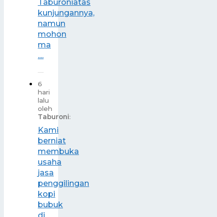
Taburoniatas
kunjungannya,
namun
mohon
ma
....
6
hari
lalu
oleh
Taburoni
:
Kami
berniat
membuka
usaha
jasa
penggilingan
kopi
bubuk
di