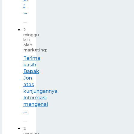
r
....
2
minggu
lalu
oleh
marketing
:
Terima
kasih
Bapak
Jon
atas
kunjungannya.
Informasi
mengenai
....
2
minggu