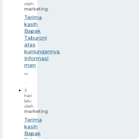
oleh
marketing
:
Terima
kasih
Bapak
Taburoni
atas
kunjungannya.
Informasi
men
....
3
hari
lalu
oleh
marketing
:
Terima
kasih
Bapak