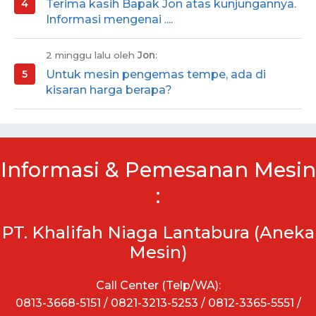
Terima kasih Bapak Jon atas kunjungannya.
Informasi mengenai ....
2 minggu lalu oleh
Jon
:
Untuk mesin pengemas tempe, ada di
kisaran harga berapa?
Informasi & Pemesanan Mesin
:
PT. Khalifah Niaga Lantabura (Aneka
Mesin)
Call Center (Telp/WA):
0813-3668-5151 / 0821-3213-5253 / 0812-3365-5551 /