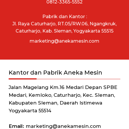
0812-3365-5552
Pabrik dan Kantor :
Jl. Raya Caturharjo, RT.05/RW.06, Ngangkruk,
Caturharjo, Kab. Sleman, Yogyakarta 55515
marketing@anekamesin.com
Kantor dan Pabrik Aneka Mesin
Jalan Magelang Km.16 Medari Depan SPBE
Medari, Kemloko, Caturharjo, Kec. Sleman,
Kabupaten Sleman, Daerah Istimewa
Yogyakarta 55514
Email:
marketing@anekamesin.com