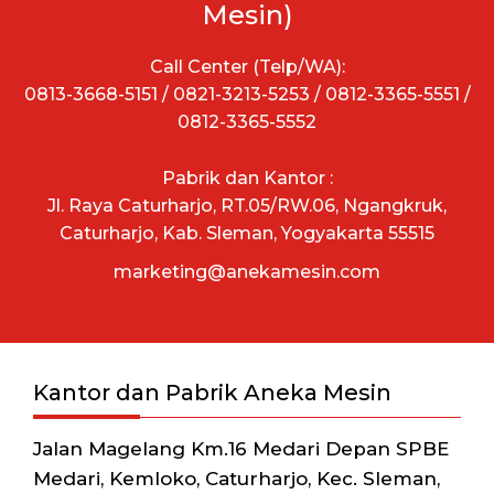
Mesin)
Call Center (Telp/WA):
0813-3668-5151 / 0821-3213-5253 / 0812-3365-5551 /
0812-3365-5552
Pabrik dan Kantor :
Jl. Raya Caturharjo, RT.05/RW.06, Ngangkruk,
Caturharjo, Kab. Sleman, Yogyakarta 55515
marketing@anekamesin.com
Kantor dan Pabrik Aneka Mesin
Jalan Magelang Km.16 Medari Depan SPBE
Medari, Kemloko, Caturharjo, Kec. Sleman,