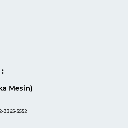
:
ka Mesin)
12-3365-5552