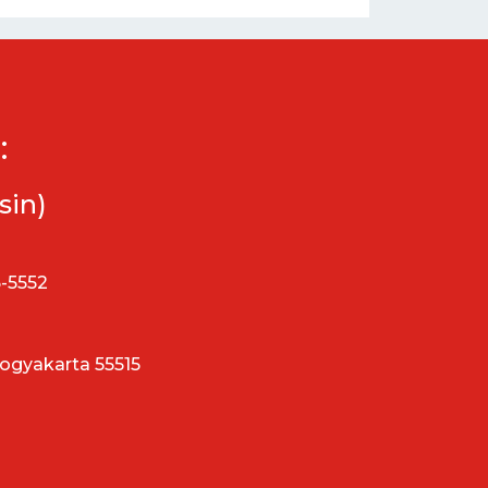
:
sin)
5-5552
Yogyakarta 55515