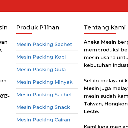
sin
Produk Pilihan
Tentang Kami
pan
Aneka Mesin
berp
Mesin Packing Sachet
,
memproduksi berb
Mesin Packing Kopi
mesin usaha unt
4
kebutuhan industr
Mesin Packing Gula
com
Selain melayani 
Mesin Packing Minyak
Mesin
juga melay
Mesin Packing Sachet
813-
mesin sudah kam
Taiwan, Hongkong
Mesin Packing Snack
Leste.
Mesin Packing Cairan
Kami juga menjadi