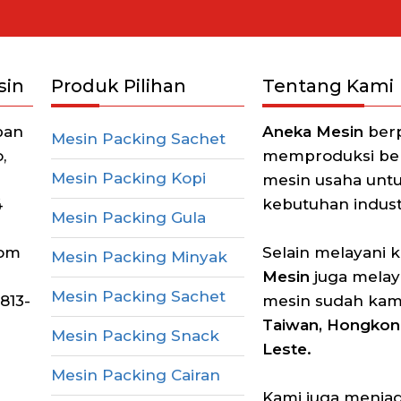
sin
Produk Pilihan
Tentang Kami
pan
Aneka Mesin
berp
Mesin Packing Sachet
,
memproduksi berb
Mesin Packing Kopi
mesin usaha unt
4
kebutuhan industr
Mesin Packing Gula
com
Selain melayani 
Mesin Packing Minyak
Mesin
juga melay
Mesin Packing Sachet
813-
mesin sudah kam
Taiwan, Hongkong
Mesin Packing Snack
Leste.
Mesin Packing Cairan
Kami juga menjadi