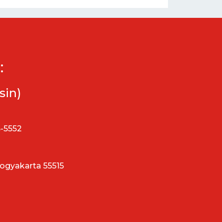
:
sin)
5-5552
Yogyakarta 55515