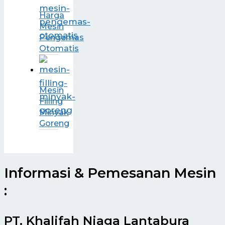
Harga
Mesin
Pengemas
Otomatis
Mesin
Filling
Minyak
Goreng
Informasi & Pemesanan Mesin
:
PT. Khalifah Niaga Lantabura