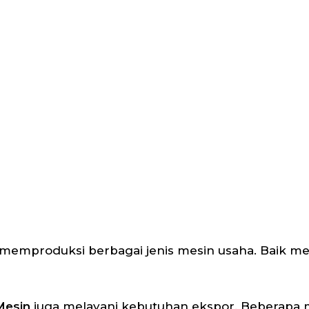
 memproduksi berbagai jenis mesin usaha. Baik m
Mesin
juga melayani kebutuhan ekspor. Beberapa 