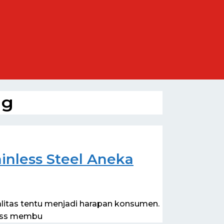
ng
inless Steel Aneka
alitas tentu menjadi harapan konsumen.
less membu