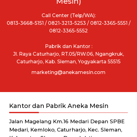
Mesin)
Call Center (Telp/WA):
0813-3668-5151 / 0821-3213-5253 / 0812-3365-5551 /
0812-3365-5552
Pabrik dan Kantor :
Jl. Raya Caturharjo, RT.05/RW.06, Ngangkruk,
Caturharjo, Kab. Sleman, Yogyakarta 55515
marketing@anekamesin.com
Kantor dan Pabrik Aneka Mesin
Jalan Magelang Km.16 Medari Depan SPBE
Medari, Kemloko, Caturharjo, Kec. Sleman,