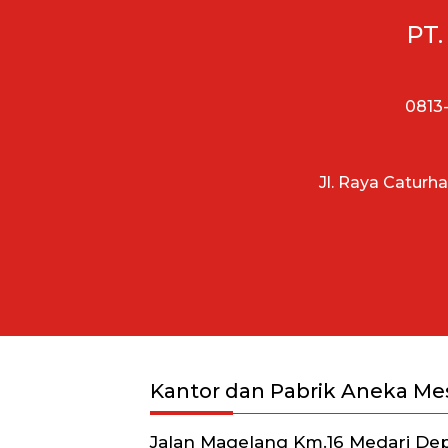
PT.
0813-
Jl. Raya Caturh
Kantor dan Pabrik Aneka Me
Jalan Magelang Km.16 Medari De