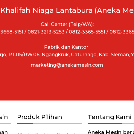
 Khalifah Niaga Lantabura (Aneka Me
Call Center (Telp/WA):
3668-5151 / 0821-3213-5253 / 0812-3365-5551 / 0812-336
Pabrik dan Kantor :
arjo, RT.05/RW.06, Ngangkruk, Caturharjo, Kab. Sleman, 
marketing@anekamesin.com
sin
Produk Pilihan
Tentang Kami
pan
Aneka Mesin
berp