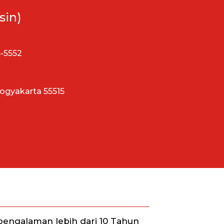
sin)
5-5552
Yogyakarta 55515
engalaman lebih dari 10 Tahun