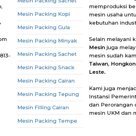
Mesin Packing Sachet
,
memproduksi berb
Mesin Packing Kopi
mesin usaha unt
4
kebutuhan industr
Mesin Packing Gula
com
Selain melayani 
Mesin Packing Minyak
Mesin
juga melay
Mesin Packing Sachet
813-
mesin sudah kam
Taiwan, Hongkong
Mesin Packing Snack
Leste.
Mesin Packing Cairan
Kami juga menjadi
Mesin Packing Tepung
Instansi Pemerin
dan Perorangan 
Mesin Filling Cairan
mesin UKM dan me
Mesin Packing Tempe