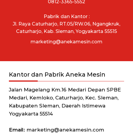
0812-3365-5552
Pabrik dan Kantor :
Jl. Raya Caturharjo, RT.05/RW.06, Ngangkruk,
Caturharjo, Kab. Sleman, Yogyakarta 55515
marketing@anekamesin.com
Kantor dan Pabrik Aneka Mesin
Jalan Magelang Km.16 Medari Depan SPBE
Medari, Kemloko, Caturharjo, Kec. Sleman,
Kabupaten Sleman, Daerah Istimewa
Yogyakarta 55514
Email:
marketing@anekamesin.com