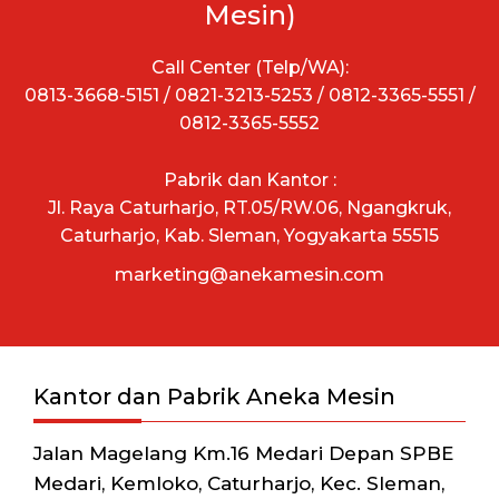
Mesin)
Call Center (Telp/WA):
0813-3668-5151 / 0821-3213-5253 / 0812-3365-5551 /
0812-3365-5552
Pabrik dan Kantor :
Jl. Raya Caturharjo, RT.05/RW.06, Ngangkruk,
Caturharjo, Kab. Sleman, Yogyakarta 55515
marketing@anekamesin.com
Kantor dan Pabrik Aneka Mesin
Jalan Magelang Km.16 Medari Depan SPBE
Medari, Kemloko, Caturharjo, Kec. Sleman,