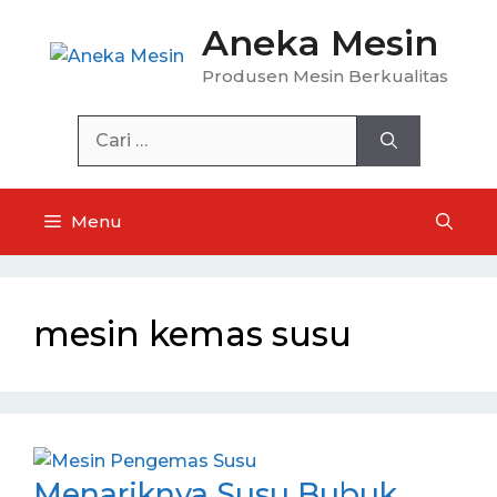
Langsung
Aneka Mesin
ke
isi
Produsen Mesin Berkualitas
Cari
untuk:
Menu
mesin kemas susu
Menariknya Susu Bubuk