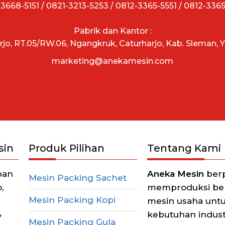
3668-5151 / 0821-3213-5253 / 0812-3365-5551 / 0812-336
Pabrik dan Kantor :
arjo, RT.05/RW.06, Ngangkruk, Caturharjo, Kab. Sleman, 
marketing@anekamesin.com
sin
Produk Pilihan
Tentang Kami
pan
Aneka Mesin
berp
Mesin Packing Sachet
,
memproduksi berb
Mesin Packing Kopi
mesin usaha unt
4
kebutuhan industr
Mesin Packing Gula