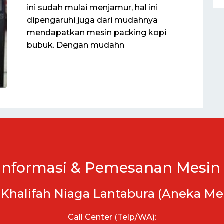
ini sudah mulai menjamur, hal ini
dipengaruhi juga dari mudahnya
mendapatkan mesin packing kopi
bubuk. Dengan mudahn
Informasi & Pemesanan Mesin 
 Khalifah Niaga Lantabura (Aneka Me
Call Center (Telp/WA):