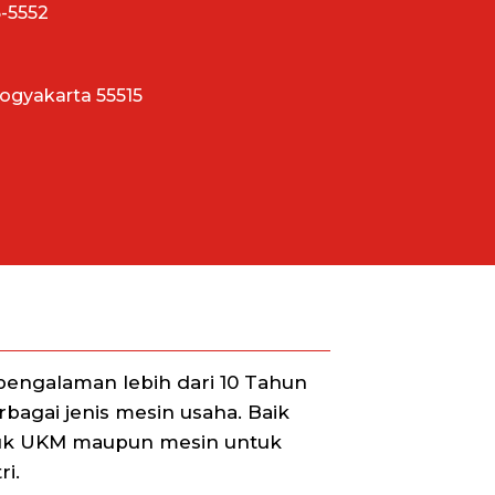
5-5552
Yogyakarta 55515
engalaman lebih dari 10 Tahun
agai jenis mesin usaha. Baik
uk UKM maupun mesin untuk
i.