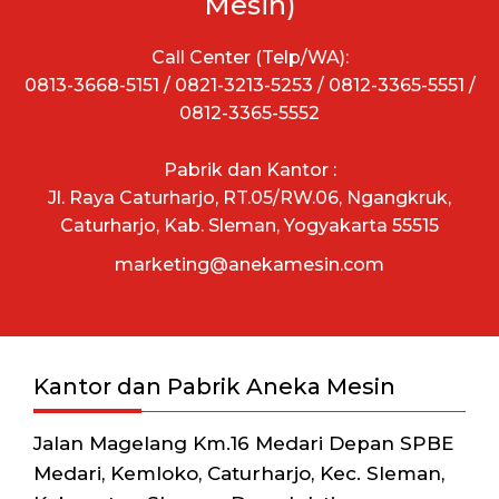
Mesin)
Call Center (Telp/WA):
0813-3668-5151 / 0821-3213-5253 / 0812-3365-5551 /
0812-3365-5552
Pabrik dan Kantor :
Jl. Raya Caturharjo, RT.05/RW.06, Ngangkruk,
Caturharjo, Kab. Sleman, Yogyakarta 55515
marketing@anekamesin.com
Kantor dan Pabrik Aneka Mesin
Jalan Magelang Km.16 Medari Depan SPBE
Medari, Kemloko, Caturharjo, Kec. Sleman,