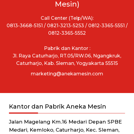
Mesin)
Call Center (Telp/WA):
0813-3668-5151 / 0821-3213-5253 / 0812-3365-5551 /
0812-3365-5552
Pabrik dan Kantor :
Jl. Raya Caturharjo, RT.05/RW.06, Ngangkruk,
Caturharjo, Kab. Sleman, Yogyakarta 55515
marketing@anekamesin.com
Kantor dan Pabrik Aneka Mesin
Jalan Magelang Km.16 Medari Depan SPBE
Medari, Kemloko, Caturharjo, Kec. Sleman,