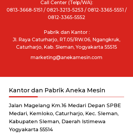
Call Center (Telp/WA):
0813-3668-5151 / 0821-3213-5253 / 0812-3365-5551 /
0812-3365-5552
Pabrik dan Kantor :
Jl. Raya Caturharjo, RT.05/RW.06, Ngangkruk,
Caturharjo, Kab. Sleman, Yogyakarta 55515
marketing@anekamesin.com
Kantor dan Pabrik Aneka Mesin
Jalan Magelang Km.16 Medari Depan SPBE
Medari, Kemloko, Caturharjo, Kec. Sleman,
Kabupaten Sleman, Daerah Istimewa
Yogyakarta 55514