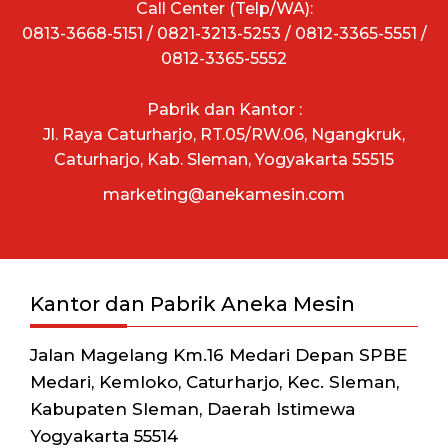
Call Center (Telp/WA):
0813-3668-5151 / 0821-3213-5253 / 0812-3365-5551 /
0812-3365-5552
Pabrik dan Kantor :
Jl. Raya Caturharjo, RT.05/RW.06, Ngangkruk,
Caturharjo, Kab. Sleman, Yogyakarta 55515
marketing@anekamesin.com
Kantor dan Pabrik Aneka Mesin
Jalan Magelang Km.16 Medari Depan SPBE
Medari, Kemloko, Caturharjo, Kec. Sleman,
Kabupaten Sleman, Daerah Istimewa
Yogyakarta 55514