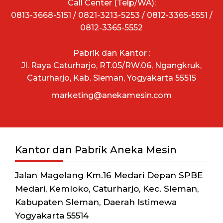
Call Center (Telp/WA):
0813-3668-5151 / 0821-3213-5253 / 0812-3365-5551 /
0812-3365-5552
Pabrik dan Kantor :
Jl. Raya Caturharjo, RT.05/RW.06, Ngangkruk,
Caturharjo, Kab. Sleman, Yogyakarta 55515
marketing@anekamesin.com
Kantor dan Pabrik Aneka Mesin
Jalan Magelang Km.16 Medari Depan SPBE
Medari, Kemloko, Caturharjo, Kec. Sleman,
Kabupaten Sleman, Daerah Istimewa
Yogyakarta 55514