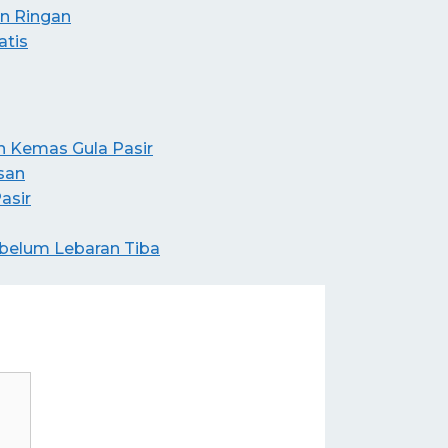
an Ringan
tis
Kemas Gula Pasir
san
asir
belum Lebaran Tiba