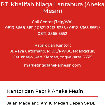
PT. Khalifah Niaga Lantabura (Aneka
Mesin)
Call Center (Telp/WA):
0813-3668-5151 / 0821-3213-5253 / 0812-3365-5551 /
0812-3365-5552
Pabrik dan Kantor :
Jl. Raya Caturharjo, RT.05/RW.06, Ngangkruk,
Caturharjo, Kab. Sleman, Yogyakarta 55515
marketing@anekamesin.com
Kantor dan Pabrik Aneka Mesin
Jalan Magelang Km.16 Medari Depan SPBE