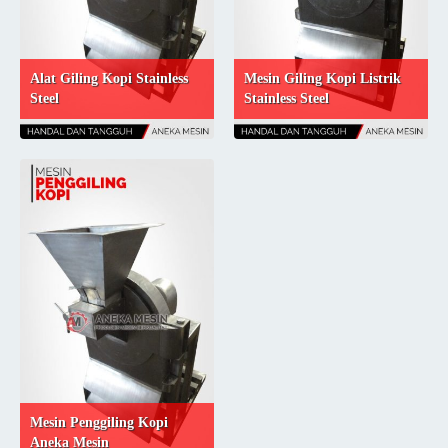
Alat Giling Kopi Stainless
Mesin Giling Kopi Listrik
Steel
Stainless Steel
Mesin Penggiling Kopi
Aneka Mesin