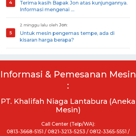
Terima kasih Bapak Jon atas kunjungannya.
Informasi mengenai ....
2 minggu lalu oleh
Jon
:
Untuk mesin pengemas tempe, ada di
kisaran harga berapa?
Informasi & Pemesanan Mesin
:
PT. Khalifah Niaga Lantabura (Aneka
Mesin)
Call Center (Telp/WA):
0813-3668-5151 / 0821-3213-5253 / 0812-3365-5551 /