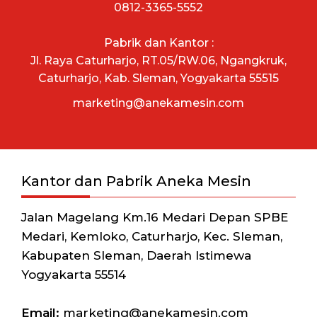
0812-3365-5552
Pabrik dan Kantor :
Jl. Raya Caturharjo, RT.05/RW.06, Ngangkruk,
Caturharjo, Kab. Sleman, Yogyakarta 55515
marketing@anekamesin.com
Kantor dan Pabrik Aneka Mesin
Jalan Magelang Km.16 Medari Depan SPBE
Medari, Kemloko, Caturharjo, Kec. Sleman,
Kabupaten Sleman, Daerah Istimewa
Yogyakarta 55514
Email:
marketing@anekamesin.com