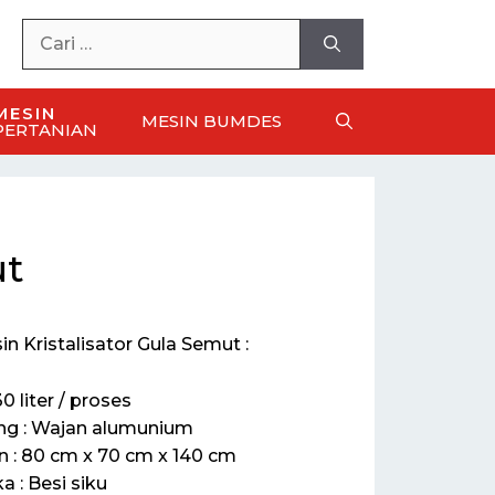
MESIN
MESIN BUMDES
PERTANIAN
ut
in Kristalisator Gula Semut :
30 liter / proses
ung : Wajan alumunium
n : 80 cm x 70 cm x 140 cm
a : Besi siku