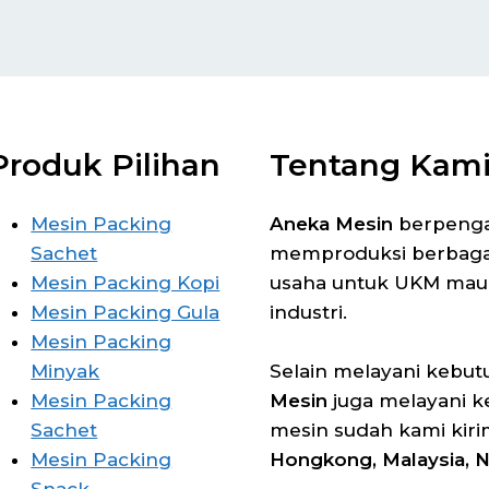
Produk Pilihan
Tentang Kam
Mesin Packing
Aneka Mesin
berpengal
Sachet
memproduksi berbagai 
Mesin Packing Kopi
usaha untuk UKM mau
Mesin Packing Gula
industri.
Mesin Packing
Minyak
Selain melayani kebut
Mesin Packing
Mesin
juga melayani k
Sachet
mesin sudah kami kir
Mesin Packing
Hongkong, Malaysia, Ni