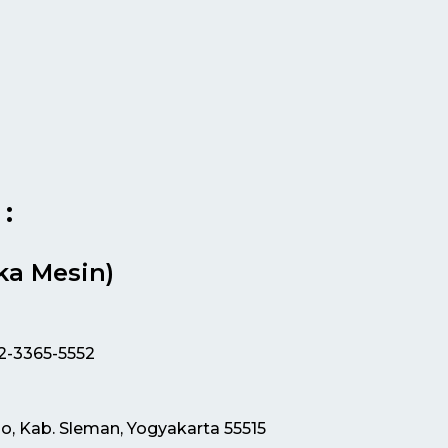
:
ka Mesin)
12-3365-5552
jo, Kab. Sleman, Yogyakarta 55515