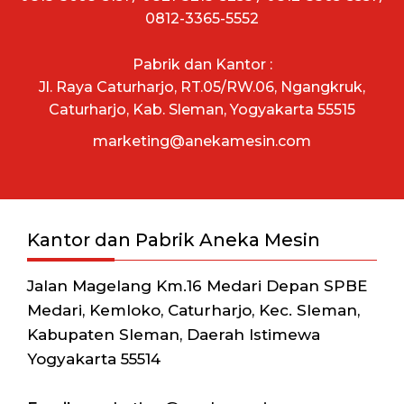
0812-3365-5552
Pabrik dan Kantor :
Jl. Raya Caturharjo, RT.05/RW.06, Ngangkruk,
Caturharjo, Kab. Sleman, Yogyakarta 55515
marketing@anekamesin.com
Kantor dan Pabrik Aneka Mesin
Jalan Magelang Km.16 Medari Depan SPBE
Medari, Kemloko, Caturharjo, Kec. Sleman,
Kabupaten Sleman, Daerah Istimewa
Yogyakarta 55514