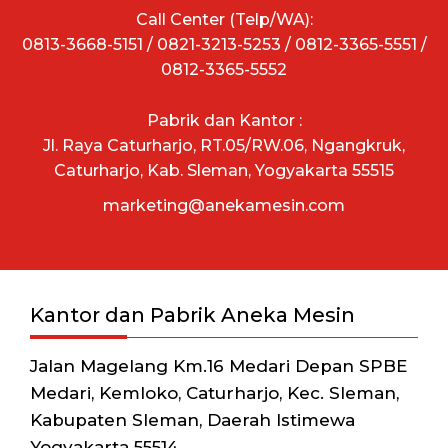
Call Center (Telp/WA):
0813-3668-5151 / 0821-3213-5253 / 0812-3365-5551 /
0812-3365-5552
Pabrik dan Kantor :
Jl. Raya Caturharjo, RT.05/RW.06, Ngangkruk,
Caturharjo, Kab. Sleman, Yogyakarta 55515
marketing@anekamesin.com
Kantor dan Pabrik Aneka Mesin
Jalan Magelang Km.16 Medari Depan SPBE
Medari, Kemloko, Caturharjo, Kec. Sleman,
Kabupaten Sleman, Daerah Istimewa
Yogyakarta 55514