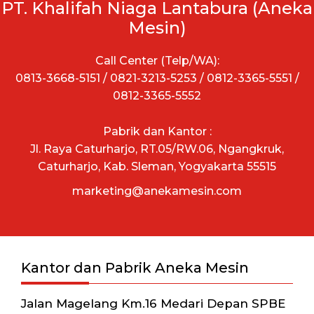
PT. Khalifah Niaga Lantabura (Aneka
Mesin)
Call Center (Telp/WA):
0813-3668-5151 / 0821-3213-5253 / 0812-3365-5551 /
0812-3365-5552
Pabrik dan Kantor :
Jl. Raya Caturharjo, RT.05/RW.06, Ngangkruk,
Caturharjo, Kab. Sleman, Yogyakarta 55515
marketing@anekamesin.com
Kantor dan Pabrik Aneka Mesin
Jalan Magelang Km.16 Medari Depan SPBE